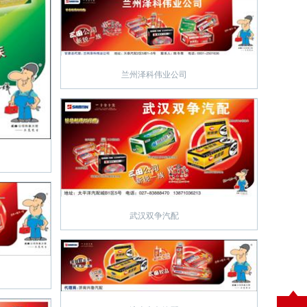
兰州泽科伟业公司
武汉双争汽配