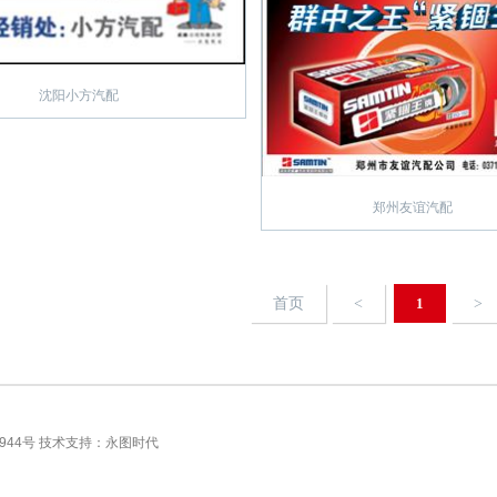
沈阳小方汽配
郑州友谊汽配
首页
<
1
>
944号
技术支持：
永图时代