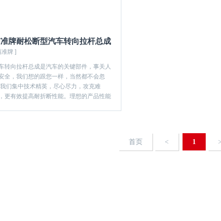
瞄准牌耐松断型汽车转向拉杆总成
瞄准牌 ]
车转向拉杆总成是汽车的关键部件，事关人
安全，我们想的跟您一样，当然都不会忽
!我们集中技术精英，尽心尽力，攻克难
，更有效提高耐折断性能。理想的产品性能
显技术与智慧的融合，令您转忧为喜，心为
动!
首页
<
1