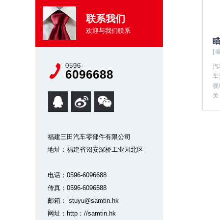
联系我们
欢迎与我们联系
[ 
0596-
汽
6096688
车
视
关
尽
所
福建三田汽车零部件有限公司
地址：福建省诏安深桥工业园北区
电话：0596-6096688
传真：0596-6096588
邮箱： stuyu@samtin.hk
网址：http：//samtin.hk