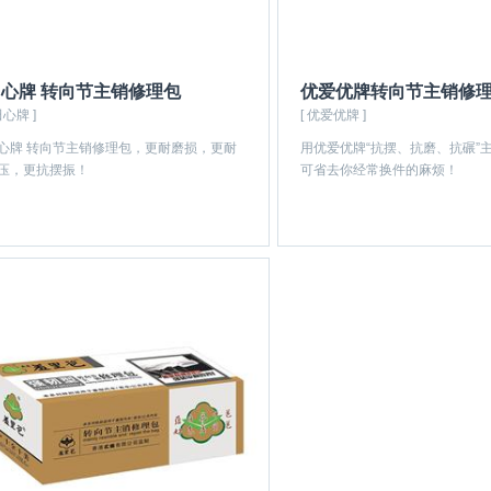
心牌 转向节主销修理包
优爱优牌转向节主销修
田心牌 ]
[ 优爱优牌 ]
心牌 转向节主销修理包，更耐磨损，更耐
用优爱优牌“抗摆、抗磨、抗碾”
压，更抗摆振！
可省去你经常换件的麻烦！