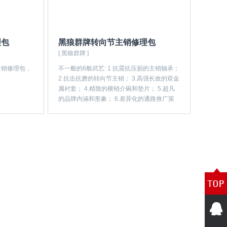
理包
黑狼群牌转向节主销修理包
[ 黑狼群牌 ]
主销修理包，
不一般的6般武艺: 1.抗震抗压损的主销轴承；
2.抗击抗磨的转向节主销； 3.高强长效的双金
属衬套； 4.精致的横销介碗和垫片； 5.超凡
的品牌内涵和形象； 6.差异化的通路推广策
略。