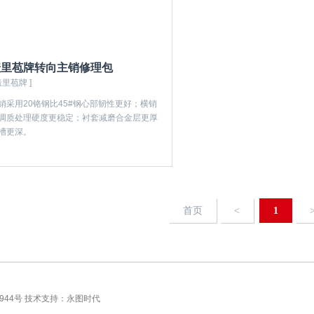
羞里苞牌转向主销修理包
羞里苞牌 ]
销采用20铬钢比45#钢心部韧性更好；横销
调质处理硬度更稳定；衬套减磨合金层更厚
槽更深。
首页
<
1
944号
技术支持：
永图时代