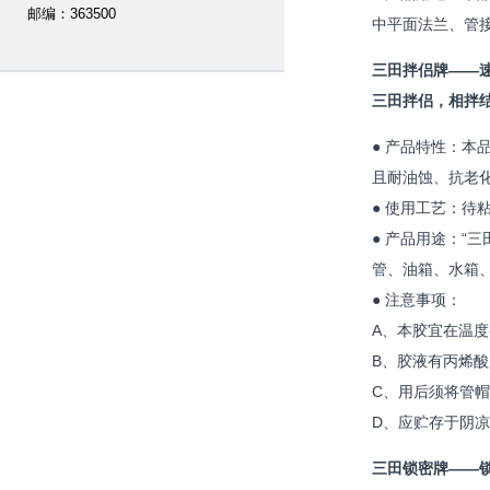
邮编：363500
中平面法兰、管
三田拌侣牌——
三田拌侣，相拌
● 产品特性：本
且耐油蚀、抗老
● 使用工艺：待
● 产品用途：“
管、油箱、水箱
● 注意事项：
A、本胶宜在温度-
B、胶液有丙烯
C、用后须将管
D、应贮存于阴
三田锁密牌——